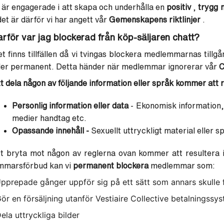
 är engagerade i att skapa och underhålla en
positiv
,
trygg m
det är därför vi har angett vår
Gemenskapens riktlinjer
.
arför var jag blockerad från köp-säljaren chatt?
t finns tillfällen då vi tvingas blockera medlemmarnas tillgång 
ler permanent. Detta händer när medlemmar ignorerar vår
C
t dela någon av följande information eller språk kommer att r
Personlig information eller data
- Ekonomisk information,
medier handtag etc.
Opassande innehåll -
Sexuellt uttryckligt material eller s
t bryta mot någon av reglerna ovan kommer att resultera 
mmarsförbud kan vi
permanent blockera
medlemmar som:
pprepade gånger uppför sig på ett sätt som annars skulle få 
ör en försäljning utanför Vestiaire Collective betalningssy
ela uttryckliga bilder