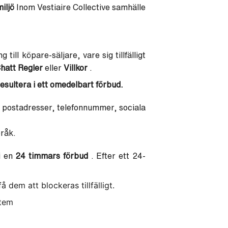
iljö
Inom Vestiaire Collective samhälle
till köpare-säljare, vare sig tillfälligt
hatt
Regler
eller
Villkor
.
esultera i ett omedelbart förbud.
 postadresser, telefonnummer, sociala
pråk.
i en
24 timmars förbud
.
Efter ett 24-
dem att blockeras tillfälligt.
stem