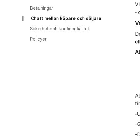
Vi
Betalningar
- 
Chatt mellan köpare och säljare
V
Säkerhet och konfidentialitet
De
Policyer
el
At
At
ti
U
-
-G
-
D