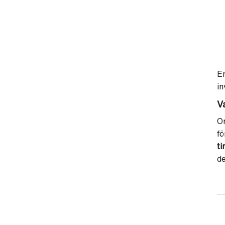
E
in
V
Om
fö
t
de