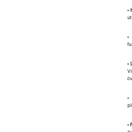
• 
u
• 
fu
• 
Vi
ö
• 
p
• 
öv