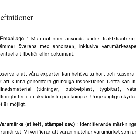
efinitioner
 Emballage :
Material som används under frakt/hantering.
tämmer överens med annonsen, inklusive varumärkesspe
entuella tillbehör eller dokument.
servera att våra experter kan behöva ta bort och kassera
r att kunna genomföra grundliga inspektioner. Detta kan in
yllnadsmaterial (tidningar, bubbelplast, tygbitar), vä
llhörigheter och skadade förpackningar. Ursprungliga skyd
t är möjligt.
Varumärke (etikett, stämpel osv.)
: Identifierande märkninga
rumärket. Vi verifierar att varan matchar varumärket som a