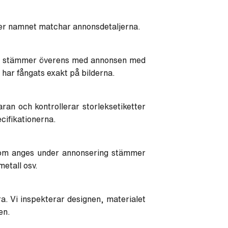
ller namnet matchar annonsdetaljerna.
tta stämmer överens med annonsen med
har fångats exakt på bilderna.
ran och kontrollerar storleksetiketter
cifikationerna.
 som anges under annonsering stämmer
metall osv.
ra. Vi inspekterar designen, materialet
en.