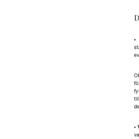
D
•
s
ev
Ob
fö
f
ti
de
• 
va