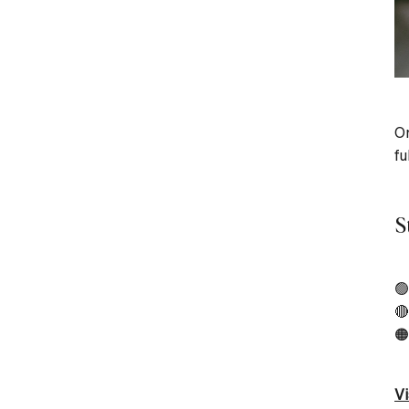
Om
fu
S

🔴
🟠
Vi