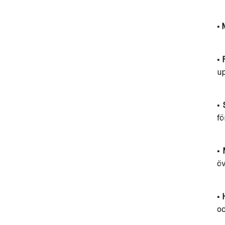
• 
• 
up
• 
fö
• 
öv
•
oc