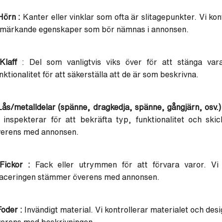
Hörn :
Kanter eller vinklar som ofta är slitagepunkter. Vi kon
tmärkande egenskaper som bör nämnas i annonsen.
Klaff
: Del som vanligtvis viks över för att stänga var
nktionalitet för att säkerställa att de är som beskrivna.
Lås/metalldelar (spänne, dragkedja, spänne, gångjärn, osv.)
 inspekterar för att bekräfta typ, funktionalitet och ski
verens med annonsen.
Fickor :
Fack eller utrymmen för att förvara varor. Vi v
laceringen stämmer överens med annonsen.
Foder :
Invändigt material. Vi kontrollerar materialet och des
erens med beskrivningen.