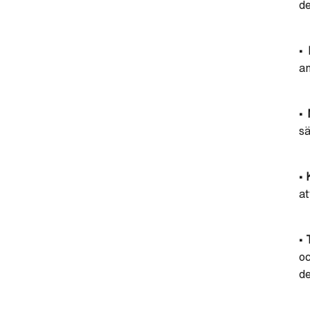
d
• 
an
• 
sä
• 
a
• 
oc
de