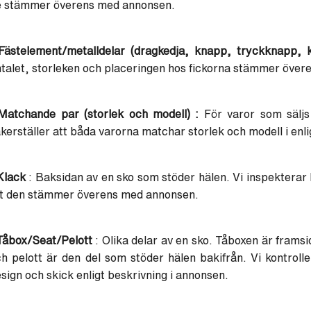
e stämmer överens med annonsen.
Fästelement/metalldelar (dragkedja, knapp, tryckknapp, k
talet, storleken och placeringen hos fickorna stämmer öve
Matchande par (storlek och modell) :
För varor som säljs 
kerställer att båda varorna matchar storlek och modell i en
Klack
: Baksidan av en sko som stöder hälen. Vi inspekterar h
tt den stämmer överens med annonsen.
Tåbox/Seat/Pelott
: Olika delar av en sko. Tåboxen är frams
h pelott är den del som stöder hälen bakifrån. Vi kontrol
sign och skick enligt beskrivning i annonsen.