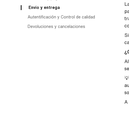
La
Envío y entrega
pa
Autentificación y Control de calidad
tr
c
Devoluciones y cancelaciones
Si
ca
¿Q
Al
s

au
so
A 