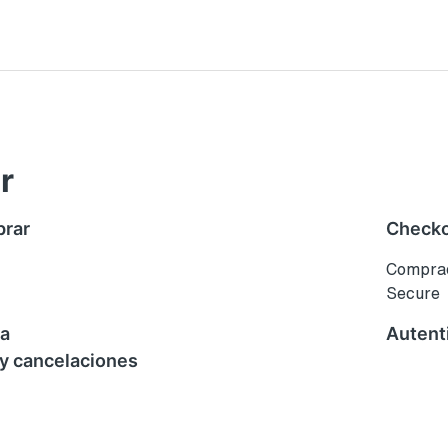
r
prar
Checko
Comprado
Secure
ga
Autenti
y cancelaciones