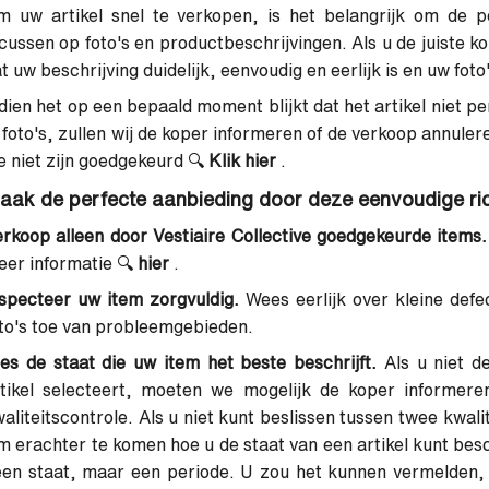
m uw artikel snel te verkopen, is het belangrijk om de 
cussen op foto's en productbeschrijvingen. Als u de juiste k
t uw beschrijving duidelijk, eenvoudig en eerlijk is en uw foto'
dien het op een bepaald moment blijkt dat het artikel niet 
 foto's, zullen wij de koper informeren of de verkoop annuler
e niet zijn goedgekeurd
🔍
Klik hier
.
aak de perfecte aanbieding door deze eenvoudige rich
rkoop alleen door Vestiaire Collective goedgekeurde items.
er informatie
🔍
hier
.
specteer uw item zorgvuldig.
Wees eerlijk over kleine defe
to's toe van probleemgebieden.
es de staat die uw item het beste beschrijft.
Als u niet d
rtikel selecteert, moeten we mogelijk de koper informere
aliteitscontrole. Als u niet kunt beslissen tussen twee kwali
 erachter te komen hoe u de staat van een artikel kunt besc
en staat, maar een periode. U zou het kunnen vermelden, 