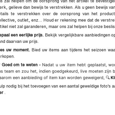
s zal helpen om de oorsprong van het artikel te bevestigen.
rk, gelieve dan bewijs te verstrekken. Als u geen bewijs van
etails te verstrekken over de oorsprong van het product:
llective, outlet, enz... Houd er rekening mee dat de verstre
tikel niet zal garanderen, maar ons zal helpen bij onze beslis
paal een eerlijke prijs.
Bekijk vergelijkbare aanbiedingen op
nd daarvan uw prijs.
ies uw moment.
Bied uw items aan tijdens het seizoen waar
erkopen.
Nadat u uw item hebt geplaatst, wo

Goed om te weten -
s team en zou het, indien goedgekeurd, live moeten zijn 
arom een ​​aanbieding of item kan worden geweigerd, 🔍
Kl
lp nodig bij het toevoegen van een aantal geweldige foto's aa
er
.