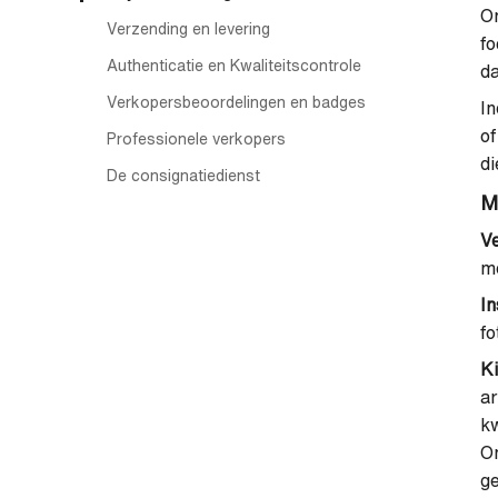
O
Verzending en levering
fo
Authenticatie en Kwaliteitscontrole
da
Verkopersbeoordelingen en badges
In
of
Professionele verkopers
di
De consignatiedienst
M
Ve
me
In
fo
Ki
a
kw
Om
ge