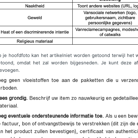
 je hoofdfoto kan het artikelniet worden getoond terwijl he
toond, omdat het zal worden bijgesneden. Je kunt deze afb
evoegen.
oeg geen vloeistoffen toe aan de pakketten die u verzend
erboden.
ees grondig.
Beschrijf uw item zo nauwkeurig en gedetailleer
teriaal.
eg eventuele ondersteunende informatie toe.
Als u een bewij
 factuur, bon of ontvangstbewijs te verstrekken (dit zijn de
n het product zullen bevestigen), certificaat van authentic