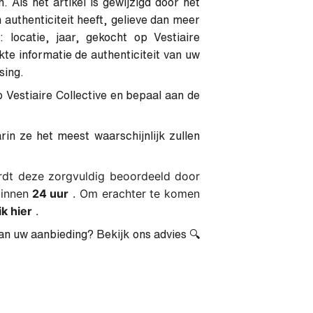
 Als het artikel is gewijzigd door het
 authenticiteit heeft, gelieve dan meer
 locatie, jaar, gekocht op Vestiaire
kte informatie de authenticiteit van uw
sing.
 Vestiaire Collective en bepaal aan de
in ze het meest waarschijnlijk zullen
rdt deze zorgvuldig beoordeeld door
binnen
24 uur
. Om erachter te komen
ik hier
.
n uw aanbieding? Bekijk ons ​​advies 🔍