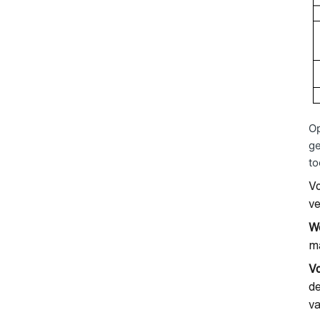
Op
ge
to
V
v
W
ma
Vo
de
va