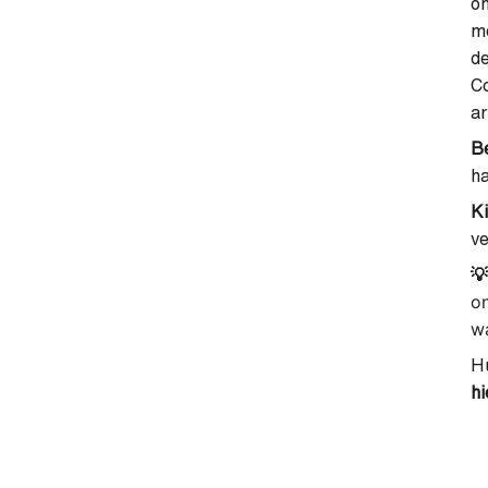
on
me
d
Co
ar
Be
ha
K
v

on
wa
Hu
hi