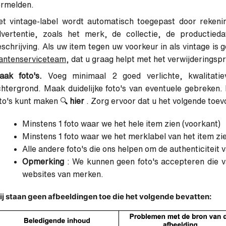
ermelden.
et vintage-label wordt automatisch toegepast door rekeni
dvertentie, zoals het merk, de collectie, de productie
schrijving. Als uw item tegen uw voorkeur in als vintage is
lantenserviceteam
, dat u graag helpt met het verwijderingsp
aak foto's.
Voeg minimaal 2 goed verlichte, kwalitatie
htergrond. Maak duidelijke foto's van eventuele gebreken.
to's kunt maken
🔍
hier
. Zorg ervoor dat u het volgende toev
Minstens 1 foto waar we het hele item zien (voorkant)
Minstens 1 foto waar we het merklabel van het item zi
Alle andere foto's die ons helpen om de authenticiteit 
Opmerking
: We kunnen geen foto's accepteren die v
websites van merken.
j staan geen afbeeldingen toe die het volgende bevatten: