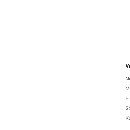
V
N
Mi
Re
Se
K