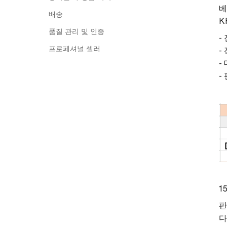
베
배송
K
품질 관리 및 인증
-
프로페셔널 셀러
-
-
-
1
판
다