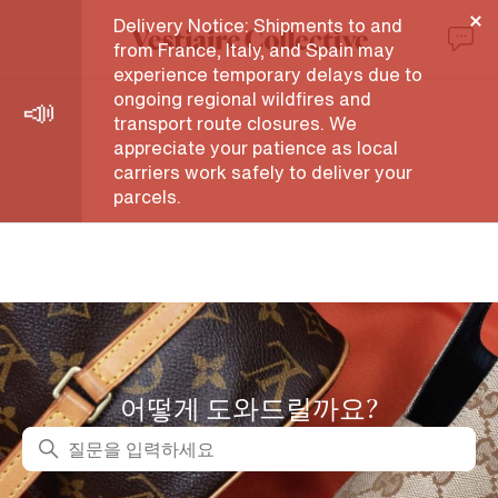
지원 센터
Delivery Notice: Shipments to and
from France, Italy, and Spain may
experience temporary delays due to
ongoing regional wildfires and
transport route closures. We
appreciate your patience as local
carriers work safely to deliver your
parcels.
어떻게 도와드릴까요?
검색