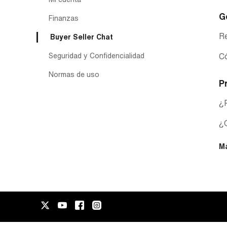
G
Finanzas
R
Buyer Seller Chat
Seguridad y Confidencialidad
Có
Normas de uso
P
¿
¿Q
M