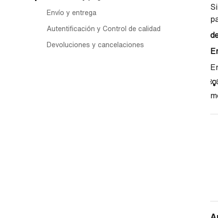
Si
Envío y entrega
p
Autentificación y Control de calidad
de
Devoluciones y cancelaciones
En
En
💡
m
A