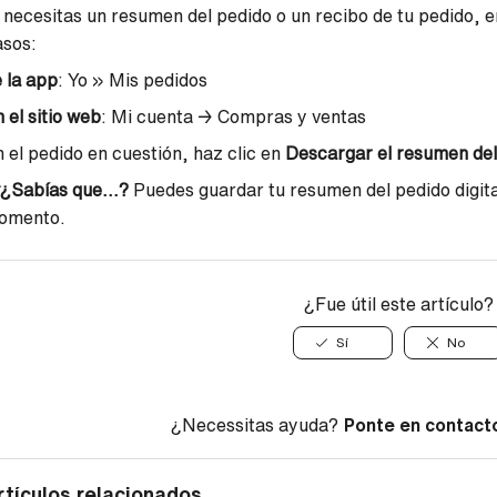
 necesitas un resumen del pedido o un recibo de tu pedido, en
asos:
 la app
: Yo » Mis pedidos
 el sitio web
: Mi cuenta
→
Compras y ventas
 el pedido en cuestión, haz clic en
Descargar el resumen del
¿Sabías que...?
Puedes guardar tu
resumen del pedido
digit
omento.
¿Fue útil este artículo?
Sí
No
¿Necessitas ayuda?
Ponte en contact
rtículos relacionados