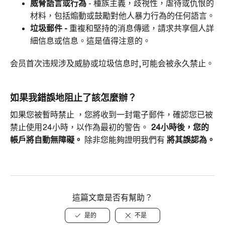
威脅語言或行為
- 種族主義，歧視性，虐待或仇恨的
材料，包括煽動或鼓勵對他人暴力行為的任何語言。
垃圾郵件 -
重複和堅持的消息傳遞，請求共享個人詳
細信息或信息。這是值得注意的。
会员首次违规涉及威胁或垃圾信息时,可能会被永久禁止。
如果我錯誤地阻止了該怎麼辦？
如果您被暫時禁止
，您將收到一封電子郵件，確認您已被
禁止使用24小時，以作為最初的警告。
24小時後，您的
帳戶將自動無障礙。
除非您能夠證明我們有
將其誤認為。
這篇文章是否有幫助？
是的
不是