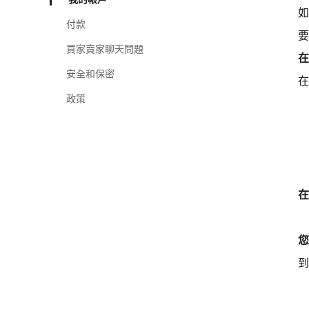
如
付款
要
買家賣家聊天問題
在
安全和保密
在
政策
在
您
到