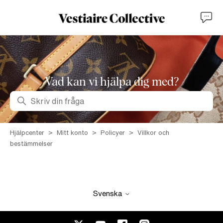
Vad kan vi hjälpa dig med?
Sök
Hjälpcenter
Mitt konto
Policyer
Villkor och
bestämmelser
Svenska