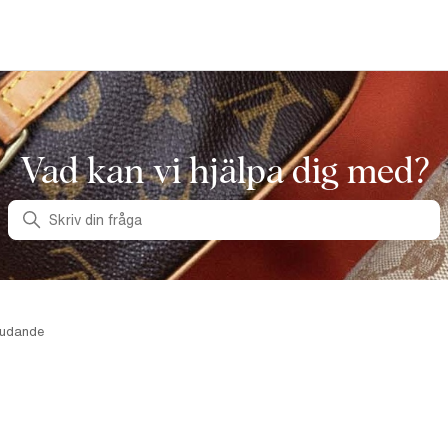
Vad kan vi hjälpa dig med?
Sök
judande