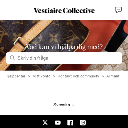
Vad kan vi hjälpa dig med?
Sök
Hjälpcenter
Mitt konto
Kontakt och community
Allmänt
Svenska