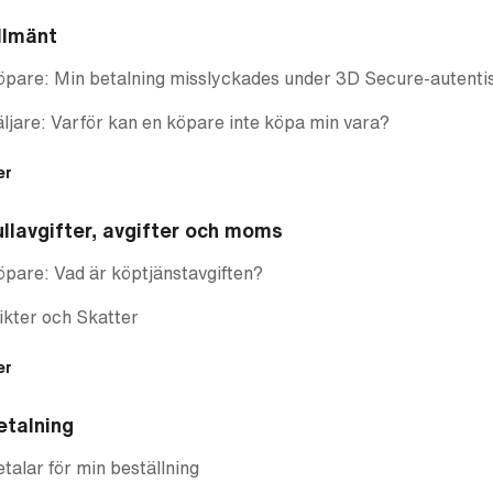
llmänt
pare: Min betalning misslyckades under 3D Secure-autenti
ljare: Varför kan en köpare inte köpa min vara?
er
ullavgifter, avgifter och moms
pare: Vad är köptjänstavgiften?
ikter och Skatter
er
etalning
talar för min beställning