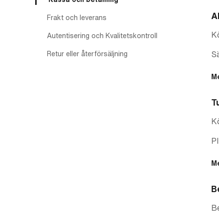
A
Frakt och leverans
Kö
Autentisering och Kvalitetskontroll
Retur eller återförsäljning
Sä
M
T
Kö
Pl
M
B
Be