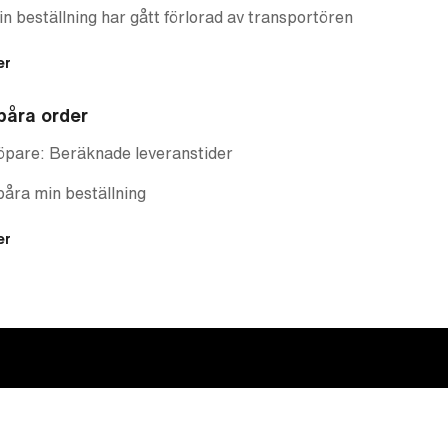
n beställning har gått förlorad av transportören
er
påra order
öpare: Beräknade leveranstider
åra min beställning
er