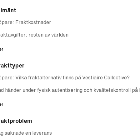
llmänt
öpare: Fraktkostnader
aktavgifter: resten av världen
er
rakttyper
pare: Vilka fraktalternativ finns på Vestiaire Collective?
d händer under fysisk autentisering och kvalitetskontroll på 
er
raktproblem
g saknade en leverans