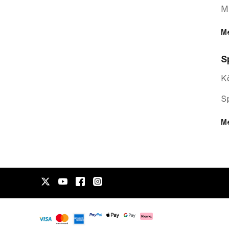
Mi
M
S
K
Sp
M