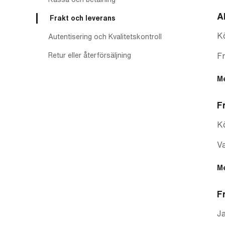
A
Frakt och leverans
K
Autentisering och Kvalitetskontroll
Retur eller återförsäljning
Fr
M
F
Kö
Va
M
F
Ja