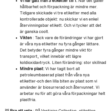
Vi har gått från 3 etiketter till 1:
När det gäller
hållbarhet och förpackning är mindre mer.
Tidigare skickade vi tre etiketter med alla
kontrollerade objekt: nu skickar vi en enkel
återvinningsbar etikett. Och vi tycker att det
är ganska coolt.
Vikten
: Tack vare de förändringar vi har gjort
är våra nya etiketter nu fyra gånger lättare.
Det betyder fyra gånger mindre vikt för
transport, vilket innebär ett lägre
koldioxidavtryck. Liten förändring: stor skillnad
Mindre plast:
Vi har tagit bort all
petroleumbaserad plast från våra nya
etiketter-och den lilla biten av plast som vi
använder är biosurrerad och återvunnet. Vi
arbetar nu för att göra våra förpackningar helt
plastfria.
💡
Bra att veta
: På Vestiaire Collective -etiketten