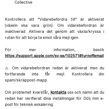
Collective
Kontrollera att "Vidarebefordra till" är aktiverat
(växeln ska vara grön). Om vidarebefordran är
inaktiverad: Aktivera det genom att växla/kryssa i
rutan för att börja ta emot våra mejl igen.
För mer information, besök
https://support.apple.com/sv-se/102571#turnoffemail
⚠️ Om vidarebefordran redan är aktiverat men du
fortfarande inte får mejl: Kontrollera din
spam/skräppost-mapp.
Om problemet kvarstår,
kontakta
oss och nämn att du
redan har verifierat dina inställningar för Dölj min e-
post för teknisk eskalering.