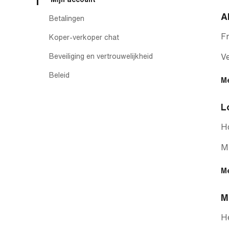
A
Betalingen
Fr
Koper-verkoper chat
Beveiliging en vertrouwelijkheid
Ve
Beleid
M
L
Ho
Mi
M
M
He