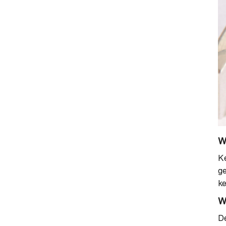
W
Ke
ge
ke
W
De