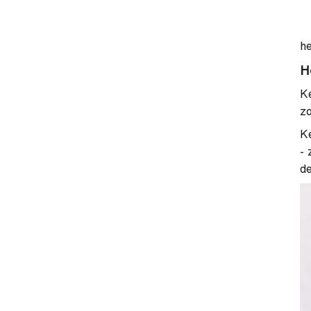
he
H
Ke
zo
Ke
- 
de