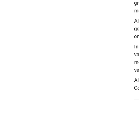
gr
mo
Al
ge
om
I
va
me
v
Al
Co