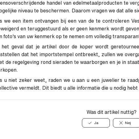
ensoverschrijdende handel van edelmetaalproducten te ver
gelijke niveau te beschermen. Daarom vragen we dat alle 
s we een item ontvangen bij een van de te controleren Vest
weigerd en teruggestuurd als er geen kenmerk wordt gevonde
 foto's van uw kenmerk op te nemen om volledig transparant 
n het geval dat je artikel door de koper wordt geretourn
ststellen dat het importstempel ontbreekt, zullen we over
t de regelgeving rond sieraden te waarborgen en je in staat t
erkopen.
s u niet zeker weet, raden we u aan u een juwelier te raad
llective vermeldt. Dit biedt u alle informatie die u nodig hebt
Was dit artikel nuttig?
Ja
Nej