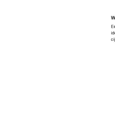
W
Ee
id
ci