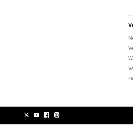
V
N
Ve
Wa
Ve
H