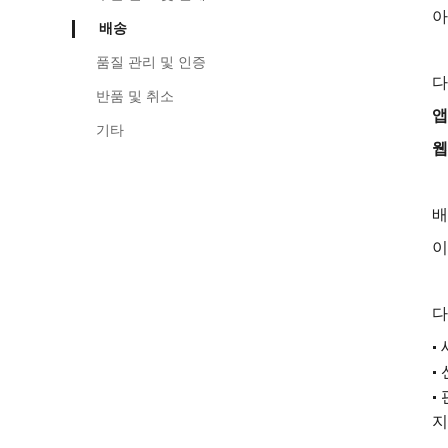
아
배송
품질 관리 및 인증
다
반품 및 취소
앱
기타
웹
배
이
다
•
•
•
지