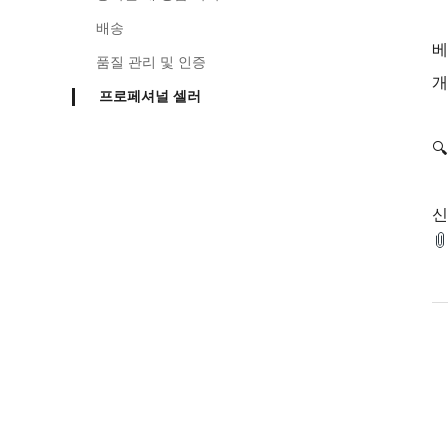
배송
베
품질 관리 및 인증
개
프로페셔널 셀러

신