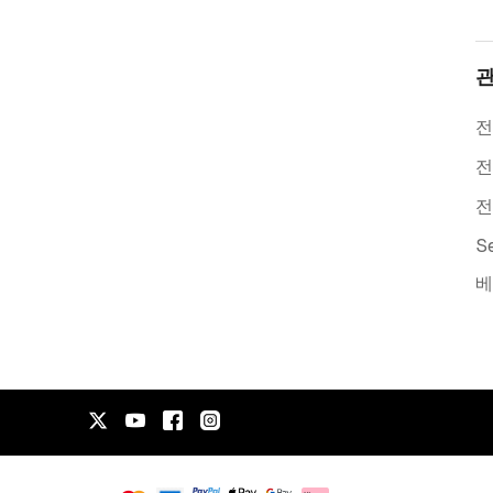
관
전
전
전
Se
베