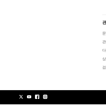
관
문
관
다
상
검