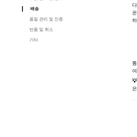
다
배송
운
품질 관리 및 인증
하
반품 및 취소
기타
통
여

은