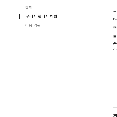
결제
구
구매자 판매자 채팅
단
이용 약관
즉
특
준
수
관