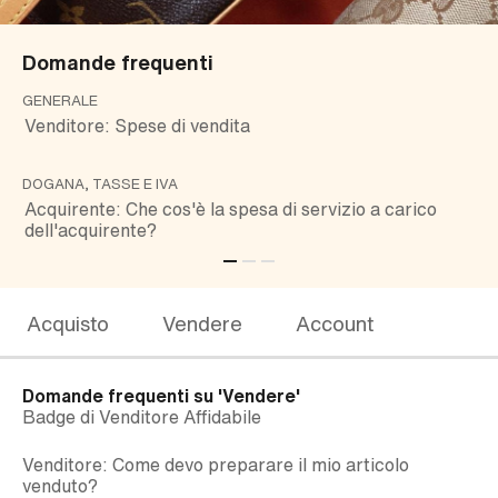
Domande frequenti
GENERALE
GE
Venditore: Spese di vendita
Ac
DOGANA, TASSE E IVA
RI
Acquirente: Che cos'è la spesa di servizio a carico
Ve
dell'acquirente?
ch
Acquisto
Vendere
Account
Domande frequenti su
'Vendere'
Badge di Venditore Affidabile
Venditore: Come devo preparare il mio articolo
venduto?