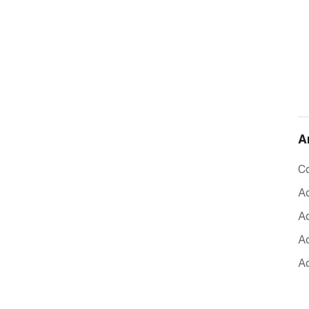
A
Co
Ac
A
Ac
Ac