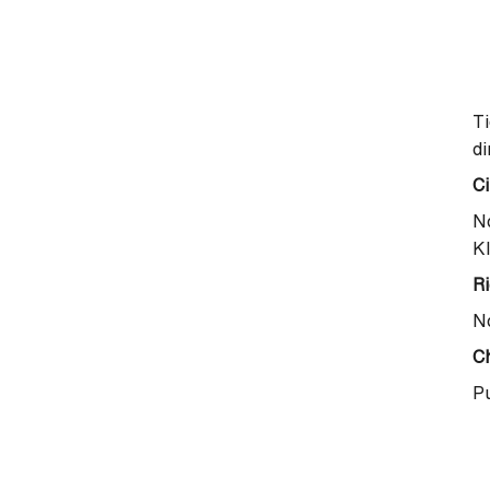
Ti
di
Ci
No
Kl
Ri
No
Ch
Pu