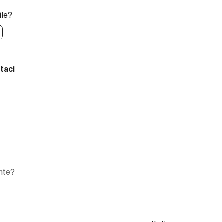
ile?
taci
ente?