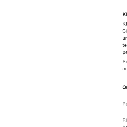
Kl
Kl
Ci
un
te
pe
Si
cr
Qu
Pa
Ri