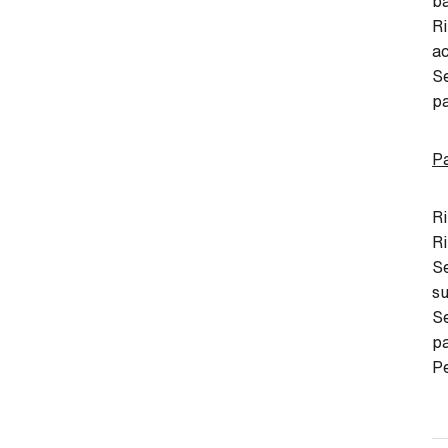
ba
Ri
ac
Se
pa
Pa
Ri
Ri
Se
su
Se
pa
Pe