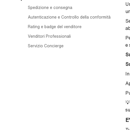
Un
Spedizione e consegna
un
Autenticazione e Controllo della conformità
Se
Rating e badge del venditore
ab
Venditori Professionali
Pe
e 
Servizio Concierge
Su
Su
In
Ap
Pu

su
E'
Tu