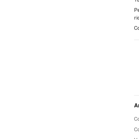
Pe
ri
C
A
Co
Co