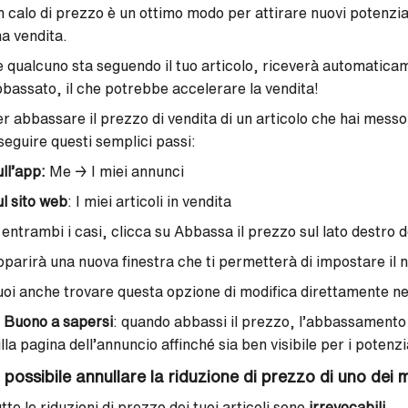
 calo di prezzo è un ottimo modo per attirare nuovi potenzia
a vendita.
 qualcuno sta seguendo il tuo articolo, riceverà automaticam
bassato, il che potrebbe accelerare la vendita!
r abbassare il prezzo di vendita di un articolo che hai mess
seguire questi semplici passi:
ll’app:
Me → I miei annunci
l sito web
: I miei articoli in vendita
 entrambi i casi, clicca su Abbassa il prezzo sul lato destro 
parirà una nuova finestra che ti permetterà di impostare il 
oi anche trovare questa opzione di modifica direttamente nell

Buono a sapersi
: quando abbassi il prezzo, l’abbassamento 
lla pagina dell’annuncio affinché sia ben visibile per i potenzi
 possibile annullare la riduzione di prezzo di uno dei m
tte le riduzioni di prezzo dei tuoi articoli sono
irrevocabili
.