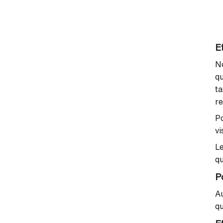
E
No
qu
ta
re
Po
vi
Le
qu
P
Au
qu