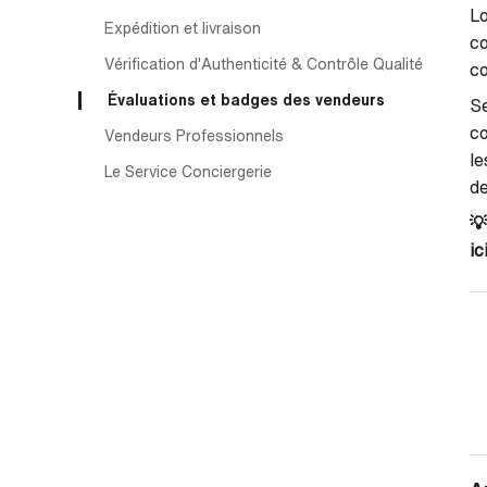
Lo
Expédition et livraison
c
Vérification d'Authenticité & Contrôle Qualité
c
Évaluations et badges des vendeurs
Se
co
Vendeurs Professionnels
le
Le Service Conciergerie
de

ic