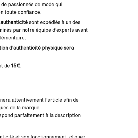
e de passionnés de mode qui
n toute confiance.
d'authenticité
sont expédiés à un des
aminés par notre équipe d'experts avant
plémentaire.
ation d'authenticité
physique sera
nt de
15€
.
nera attentivement l'article afin de
ques de la marque.
respond parfaitement à la description
nticité
et son fonctionnement, cliquez