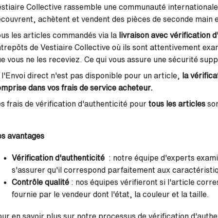
stiaire Collective rassemble une communauté international
couvrent, achètent et vendent des pièces de seconde main e
us les articles commandés via la
livraison avec vérification 
trepôts de Vestiaire Collective où ils sont attentivement ex
e vous ne les receviez. Ce qui vous assure une sécurité sup
 l'Envoi direct n'est pas disponible pour un article,
la
vérific
mprise dans vos frais de service acheteur.
s frais de
vérification d'authenticité
pour
tous les articles
so
os avantages
Vérification d'authenticité
: notre équipe d'experts exami
s'assurer qu'il correspond parfaitement aux caractéristi
Contrôle qualité
: nos équipes vérifieront si l'article cor
fournie par le vendeur dont l'état, la couleur et la taille.
ur en savoir plus sur notre processus de
vérification d'authe