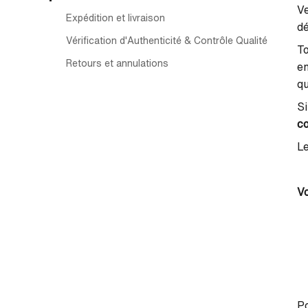
Ve
Expédition et livraison
dé
Vérification d'Authenticité & Contrôle Qualité
To
Retours et annulations
en
qu
Si
co
Le
V
Po