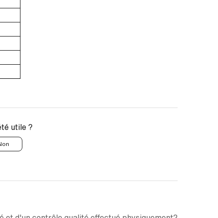
été utile ?
Non
ité et d'un contrôle qualité effectué physiquement?