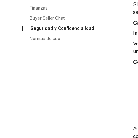
Si
Finanzas
sa
Buyer Seller Chat
C
Seguridad y Confidencialidad
In
Normas de uso
Ve
un
C
Ac
co