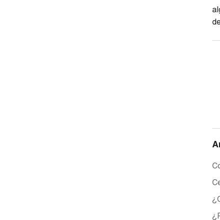
al
d
A
Co
Ce
¿C
¿