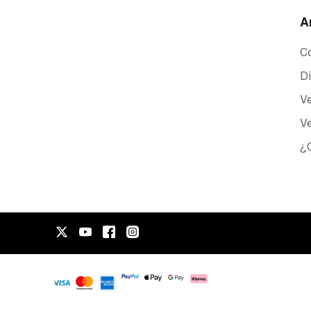
A
Co
Di
Ve
Ve
¿C