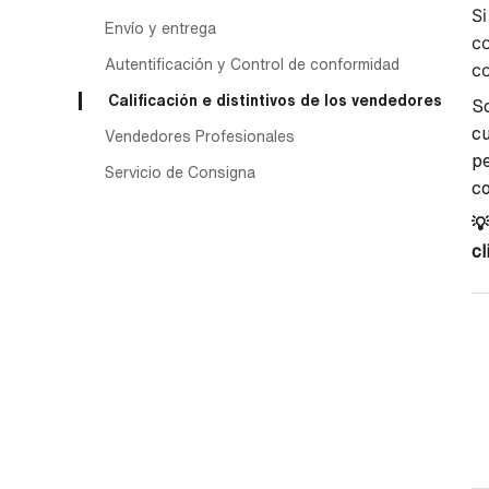
Si
Envío y entrega
co
Autentificación y Control de conformidad
co
Calificación e distintivos de los vendedores
So
cu
Vendedores Profesionales
pe
Servicio de Consigna
co
💡
cl