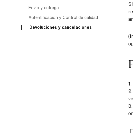
Si
Envío y entrega
re
Autentificación y Control de calidad
ar
Devoluciones y cancelaciones
(I
op
P
1.
2.
ve
3.
en