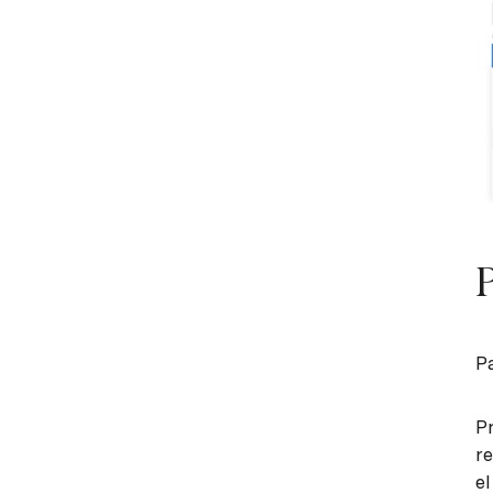
P
Pa
Pr
re
el