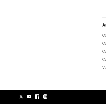
A
Có
C
C
Co
Ve