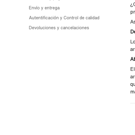
¿Q
Envío y entrega
pr
Autentificación y Control de calidad
As
Devoluciones y cancelaciones
De
Lo
ar
A
El
ar
qu
m