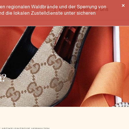
llen regionalen Waldbrände und der Sperrung von
Kontaktieren Sie uns
 die lokalen Zustelldienste unter sicheren
n?
E ARTIKELEINTRÄGE VERWALTEN