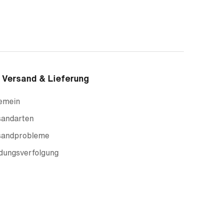
Versand & Lieferung
gemein
sandarten
sandprobleme
dungsverfolgung