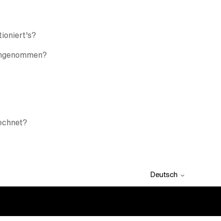
ioniert's?
 angenommen?
rechnet?
Deutsch