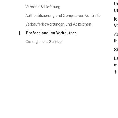
Um
Versand & Lieferung
Un
Authentifizierung und Compliance-Kontrolle
Ic
Verkäuferbewertungen und Abzeichen
V
Professionellen Verkäufern
Ab
Ih
Consignment Service
Si
La
mü