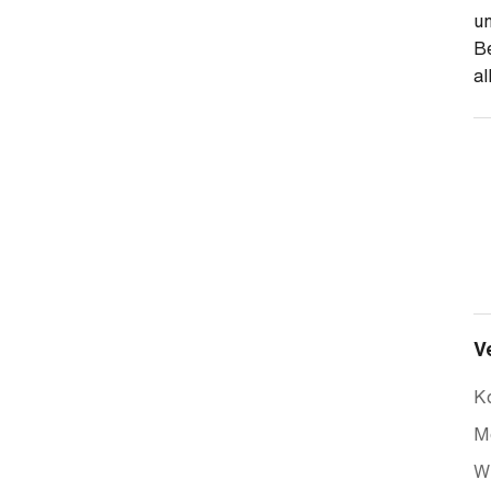
un
Be
al
V
Ko
M
Wi