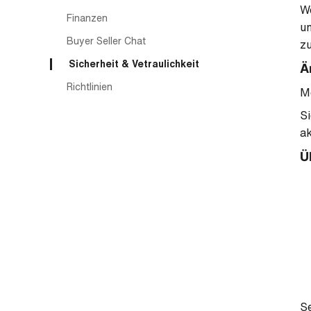
We
Finanzen
um
Buyer Seller Chat
z
Sicherheit & Vetraulichkeit
Ä
Richtlinien
Me
S
ak
Ü
Se