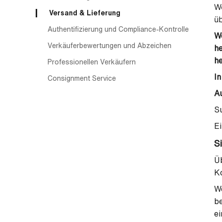
We
Versand & Lieferung
ü
Authentifizierung und Compliance-Kontrolle
We
Verkäuferbewertungen und Abzeichen
he
he
Professionellen Verkäufern
In
Consignment Service
Au
Su
Ei
S
Üb
Ko
We
be
ei