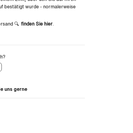
uf bestätigt wurde - normalerweise
Versand 🔍
finden Sie hier
.
ch?
ie uns gerne