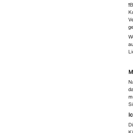
❗️
Ko
Ve
g
We
au
Li
M
Na
da
mü
Si
I
Di
Kä