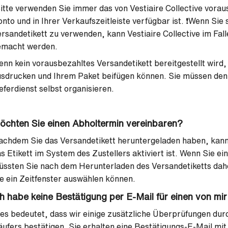
Bitte verwenden Sie immer das von Vestiaire Collective vorau
nto und in Ihrer Verkaufszeitleiste verfügbar ist. ❗️Wenn Sie
rsandetikett zu verwenden, kann Vestiaire Collective im Falle
emacht werden.
nn kein vorausbezahltes Versandetikett bereitgestellt wird, 
sdrucken und Ihrem Paket beifügen können. Sie müssen den
eferdienst selbst organisieren.
öchten Sie einen Abholtermin vereinbaren?
chdem Sie das Versandetikett heruntergeladen haben, kann 
s Etikett im System des Zustellers aktiviert ist. Wenn Sie e
ssten Sie nach dem Herunterladen des Versandetiketts dah
e ein Zeitfenster auswählen können.
ch habe keine Bestätigung per E-Mail für einen von mir
es bedeutet, dass wir einige zusätzliche Überprüfungen durc
ufers bestätigen. Sie erhalten eine Bestätigungs-E-Mail mit