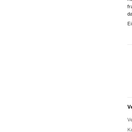
fr
da
Ei
V
Ve
Ko