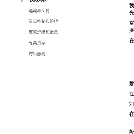
我
運輸和交付
光
質量控制和驗證
當
提
賣家評級和徽章
專業賣家
寄售服務
在
如
一
降