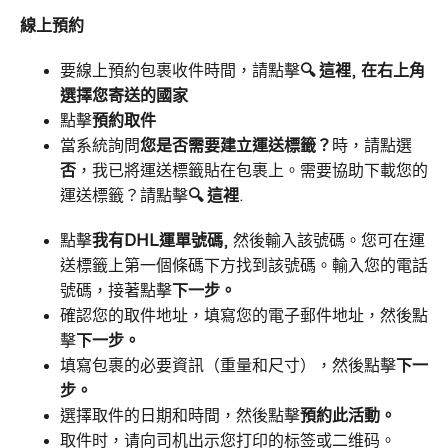
線上預約
要線上預約包裹收件時間，請點擊
🔍
這裡
,
在右上角
選擇您寄送的國家
點擊
預約取件
當系統詢問
您是否需要建立運送標籤？
時，請點選
否
，我已將運送標籤貼在包裹上。需要協助下載您的
運送標籤？請點擊
🔍
這裡
.
點擊
我有DHL運單號碼
,
然後輸入該號碼。您可在運
送標籤上第一個條碼下方找到該號碼。輸入您的電話
號碼，接著點擊
下一步。
確認您的取件地址，填寫您的電子郵件地址，然後點
擊
下一步。
填寫包裹的必要資訊（重量和尺寸），然後點擊
下一
步。
選擇取件的日期和時間，然後點擊
預約此活動。
取件时，请向司机出示您打印的标签或二维码。