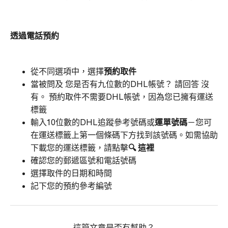
透過電話預約
從不同選項中，選擇
預約取件
當被問及
您是否有九位數的DHL帳號？
請回答
沒
有。
預約取件不需要DHL帳號，因為您已擁有運送
標籤
輸入10位數的DHL追蹤參考號碼或
運單號碼
－您可
在運送標籤上第一個條碼下方找到該號碼。如需協助
下載您的運送標籤，請點擊
🔍
這裡
確認您的郵遞區號和電話號碼
選擇取件的日期和時間
記下您的預約參考編號
這篇文章是否有幫助？