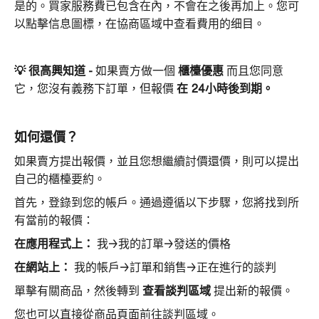
是的。買家服務費已包含在內，不會在之後再加上。您可
以點擊信息圖標，在協商區域中查看費用的细目。
💡 很高興知道 -
如果賣方做一個
櫃檯優惠
而且您同意
它，您沒有義務下訂單，但報價
在 24小時後到期。
如何還價？
如果賣方提出報價，並且您想繼續討價還價，則可以提出
自己的櫃檯要約。
首先，登錄到您的帳戶。通過遵循以下步驟，您將找到所
有當前的報價：
在應用程式上：
我→我的訂單→發送的價格
在網站上：
我的帳戶→訂單和銷售→正在進行的談判
單擊有關商品，然後轉到
查看談判區域
提出新的報價。
您也可以直接從商品頁面前往談判區域。