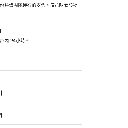
量控制和身份驗證團隊運行的支票。這意味著該物
日
.
帳戶內
24小時。
們