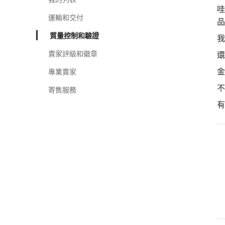
哇
運輸和交付
品
質量控制和驗證
我
賣家評級和徽章
還
金
專業賣家
不
寄售服務
有