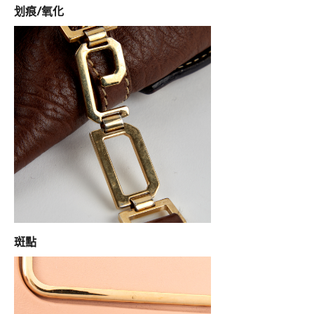
划痕/氧化
斑點