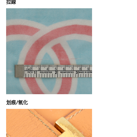
拉線
划痕/氧化