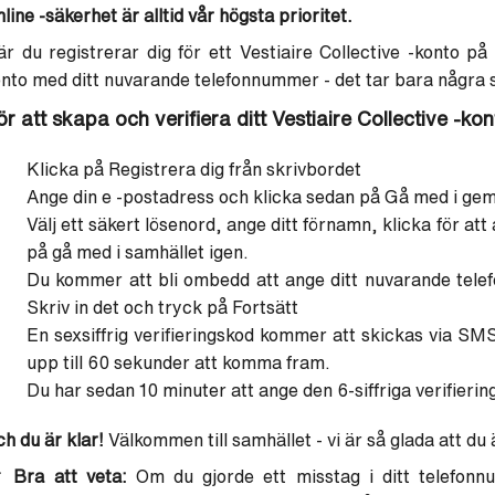
line -säkerhet är alltid vår högsta prioritet.
r du registrerar dig för ett Vestiaire Collective -konto på
nto med ditt nuvarande telefonnummer - det tar bara några s
r att skapa och verifiera ditt Vestiaire Collective -kon
Klicka på Registrera dig från skrivbordet
Ange din e -postadress och klicka sedan på Gå med i g
Välj ett säkert lösenord, ange ditt förnamn, klicka för att
på gå med i samhället igen.
Du kommer att bli ombedd att ange ditt nuvarande telefo
Skriv in det och tryck på Fortsätt
En sexsiffrig verifieringskod kommer att skickas via SMS
upp till 60 sekunder att komma fram.
Du har sedan 10 minuter att ange den 6-siffriga verifiering
h du är klar!
Välkommen till samhället - vi är så glada att du 
 Bra att veta:
Om du gjorde ett misstag i ditt telefon