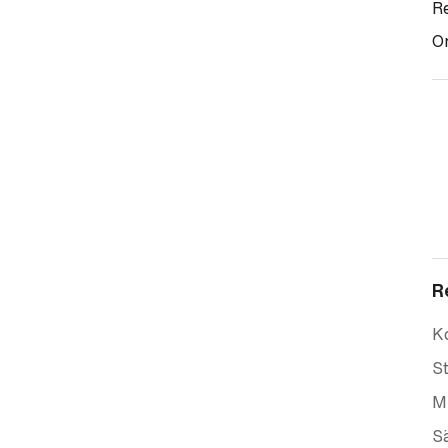
Re
Om
R
K
St
Mi
Sä