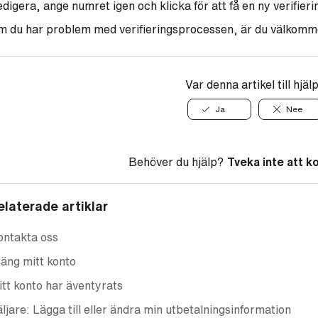
digera, ange numret igen och klicka för att få en ny verifier
 du har problem med verifieringsprocessen, är du välkomm
Var denna artikel till hjäl
Ja
Nee
Behöver du hjälp?
Tveka inte att k
elaterade artiklar
ontakta oss
äng mitt konto
tt konto har äventyrats
ljare: Lägga till eller ändra min utbetalningsinformation