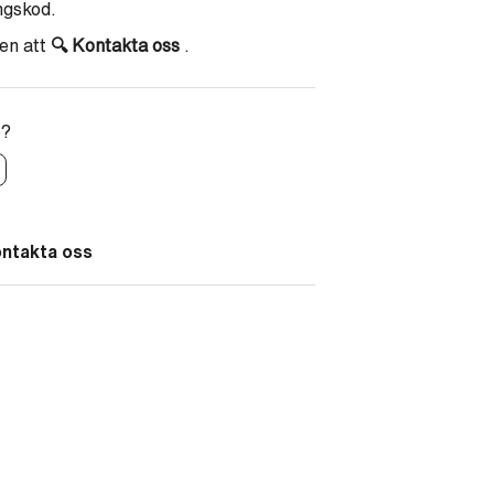
ingskod.
en att
🔍
Kontakta oss
.
p?
ontakta oss