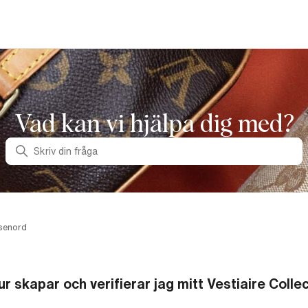
Vad kan vi hjälpa dig med?
Sök
ösenord
ur skapar och verifierar jag mitt Vestiaire Colle