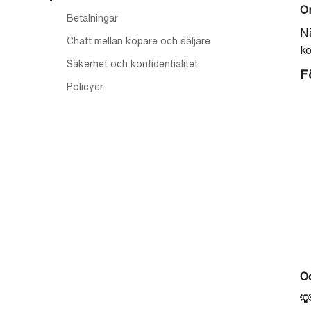
On
Betalningar
Nä
Chatt mellan köpare och säljare
ko
Säkerhet och konfidentialitet
Fö
Policyer
Oc
