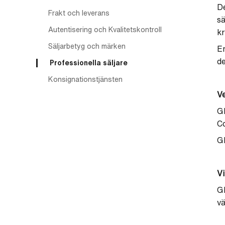
D
Frakt och leverans
sä
Autentisering och Kvalitetskontroll
k
Säljarbetyg och märken
En
de
Professionella säljare
Konsignationstjänsten
V
GP
Co
GP
Vi
G
vä