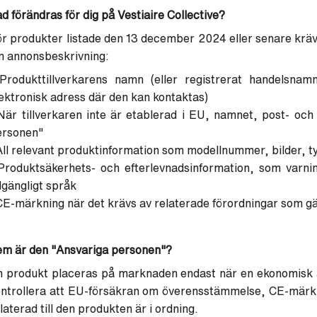
d förändras för dig på Vestiaire Collective?
r produkter listade den 13 december 2024 eller senare krävs
n annonsbeskrivning:
 Produkttillverkarens namn (eller registrerat handelsnam
ektronisk adress där den kan kontaktas)
När tillverkaren inte är etablerad i EU, namnet, post- och
ersonen"
All relevant produktinformation som modellnummer, bilder, t
Produktsäkerhets- och efterlevnadsinformation, som varni
llgängligt språk
CE-märkning när det krävs av relaterade förordningar som gäl
em är den "Ansvariga personen"?
 produkt placeras på marknaden endast när en ekonomisk ak
ontrollera att EU-försäkran om överensstämmelse, CE-märk
laterad till den produkten är i ordning.