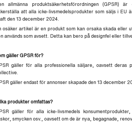
en allmänna produktsäkerhetsförordningen (GPSR) är 
kerställa att alla icke-livsmedelsprodukter som säljs i EU 
raft den 13 december 2024.
 osäker artikel är en produkt som kan orsaka skada eller ut
n används som avsett. Detta kan bero på designfel eller tillv
em gäller GPSR för?
SR gäller för alla professionella säljare, oavsett deras p
llective.
SR gäller endast för annonser skapade den 13 december 20
lka produkter omfattas?
PSR gäller för alla icke-livsmedels konsumentprodukter, 
skor, smycken osv., oavsett om de är nya, begagnade, renov