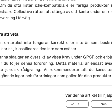
Om du ofta listar icke-kompatibla eller farliga produkter 
stiaire Collective rätten att stänga av ditt konto under en ri
rvarning i förväg
a att veta
 en artikel inte fungerar korrekt eller inte är som besk
lsorisk, klassificeras den inte som osäker.
nna sida ger en översikt av vissa krav under GPSR och erbjud
r du följer denna förordning. Detta material är endast avs
te juridisk rådgivning. Vi rekommenderar att du konsulter
gående lagar och förordningar som gäller för dina produkter
Var denna artikel till hjäl
Ja
Nee