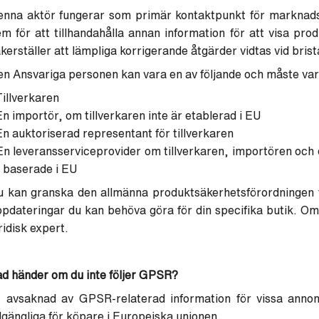
enna aktör fungerar som primär kontaktpunkt för marknad
m för att tillhandahålla annan information för att visa p
kerställer att lämpliga korrigerande åtgärder vidtas vid bris
n Ansvariga personen kan vara en av följande och måste var
Tillverkaren
En importör, om tillverkaren inte är etablerad i EU
En auktoriserad representant för tillverkaren
En leveransserviceprovider om tillverkaren, importören och
 baserade i EU
 kan granska den allmänna produktsäkerhetsförordningen fö
pdateringar du kan behöva göra för din specifika butik. Om 
ridisk expert.
d händer om du inte följer GPSR?
I avsaknad av GPSR-relaterad information för vissa annon
llgängliga för köpare i Europeiska unionen