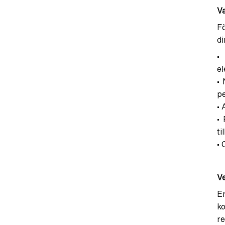
Va
Fö
di
•
el
• 
p
• 
• 
ti
• 
V
En
k
re