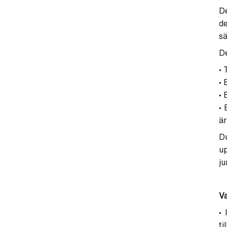
D
de
sä
De
• 
• 
• 
• 
är
Du
up
ju
Va
• 
ti