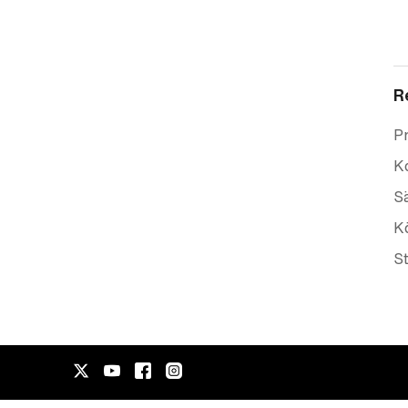
R
Pr
K
Sä
Kö
St