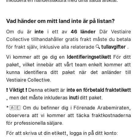
inkludera en handelsfaktura med dina sålda artiklar.
Vad händer om mitt land inte är på listan?
Om du är
inte
i ett av
46 länder
Där Vestiaire
Collective tillhandahåller gratis frakt måste du betala
för frakt själv, inklusive alla relaterade
.
🔍
tullavgifter
Vi kommer att ge dig en
Identifieringsetikett
För ditt
paket, vilket innebär att vårt team enkelt kommer att
kunna identifiera ditt paket när det anländer till
Vestiaire Collective.
❗ Viktigt ❗
Denna etikett är
inte en förbetald fraktetikett
, men det måste inkluderas
inuti
ditt paket.
*🇦🇪 Om du befinner dig i Förenade Arabemiraten,
observera att vi kommer att täcka fraktkostnaderna
för professionella säljare.
För att skriva ut din etikett, logga in på ditt konto: