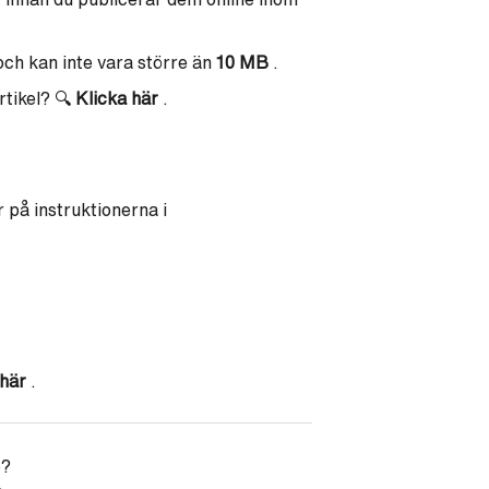
ch kan inte vara större än
10 MB
.
rtikel?
🔍
Klicka här
.
 på instruktionerna i
här
.
p?