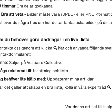
8 timmar
Om de är godkända.
Bra att veta -
Bilder måste vara i JPEG- eller PNG -format o
höver du några tips om hur du tar fantastiska bilder på din a
m du behöver göra ändringar i en live -lista
ntakta oss genom att klicka
🔍
här
och använda följande svar
ntaktformuläret:
mne:
Säljer på Vestiaire Collective
åga relaterad till:
Insättning och lista
g behöver lite hjälp med:
Uppdaterar mina artiklar
r det gäller att skapa en bra lista, kolla in våra expertråd
🔍
Var denna artikel till hjäl