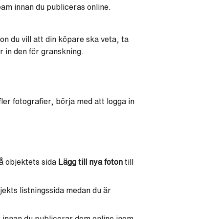
team innan du publiceras online.
tion du vill att din köpare ska veta, ta
r in den för granskning.
fler fotografier, börja med att logga in
å objektets sida
Lägg till nya foton
till
bjekts listningssida medan du är
 innan du publicerar dem online
inom