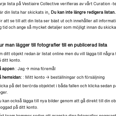
rje lista på Vestiaire Collective verifieras av vårt Curation -
r din lista har skickats in,
Du kan inte längre redigera listan.
r att se till att din lista ser bäst ut och innehåller all informa
g tid och ange så mycket detaljer som möjligt innan du skicka
r man lägger till fotografier till en publicerad lista
 ditt objekt redan är listat online men du vill lägga till några 
 ditt konto.
å appen
: Jag → mina föremål
å hemsidan:
: Mitt konto → beställningar och försäljning
icka på det berörda objektet i båda fallen och klicka sedan p
ger.
 kan också lägga till nya bilder genom att gå direkt till din o
loggad på ditt konto.
rt team kommer sedan att granska dina fotografier noggrant