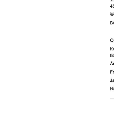
4
💡
Be
O
Ko
ko
Ä
Fr
Ja
Nä