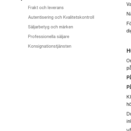
Va
Frakt och leverans
Nä
Autentisering och Kvalitetskontroll
Fö
Säljarbetyg och märken
di
Professionella säljare
Konsignationstjänsten
Hu
Om
på
P
P
Kl
hö
Du
in
Vå