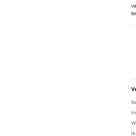
va
be
V
N
Ho
Wa
Ik