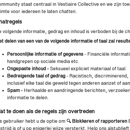
mmunity staat centraal in Vestiaire Collective en we zijn to
imte voor iedereen te laten chatten.
hatregels
 volgende informatie, gedrag en inhoud is verboden bij de c
t delen van een van de volgende informatie of taal zal result
Persoonlijke informatie of gegevens
- Financiële informa
handgrepen op sociale media etc.
Ongepaste inhoud -
Seksueel expliciet materiaal of taal.
Bedreigende taal of gedrag
-
Racistisch, discriminerend, 
inclusief elke taal die geweld tegen anderen aanzet of aa
Spam -
Herhaalde en aandringende berichten, verzoeken
informatie te delen.
at te doen als de regels zijn overtreden
s gebruiker hebt u de optie om
🔍
Blokkeren of rapporteren
E
 strijd is of u op enigerlei wijze versterkt. Help ons alstublief