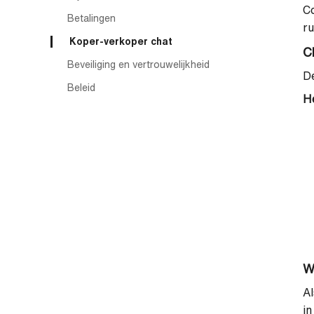
Co
Betalingen
ru
Koper-verkoper chat
C
Beveiliging en vertrouwelijkheid
De
Beleid
He
W
Al
in