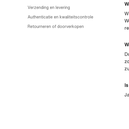
Wa
Verzending en levering
Wi
Authenticatie en kwaliteitscontrole
We
Retourneren of doorverkopen
re
Wa
Do
zo
zu
Is
Ja