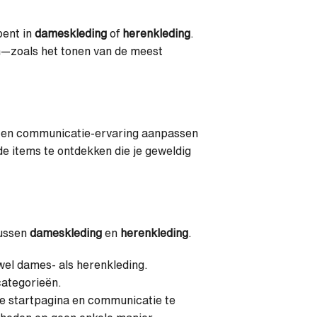
bent in
dameskleding
of
herenkleding
.
n—zoals het tonen van de meest
- en communicatie-ervaring aanpassen
 de items te ontdekken die je geweldig
tussen
dameskleding
en
herenkleding
.
owel dames- als herenkleding.
categorieën.
je startpagina en communicatie te