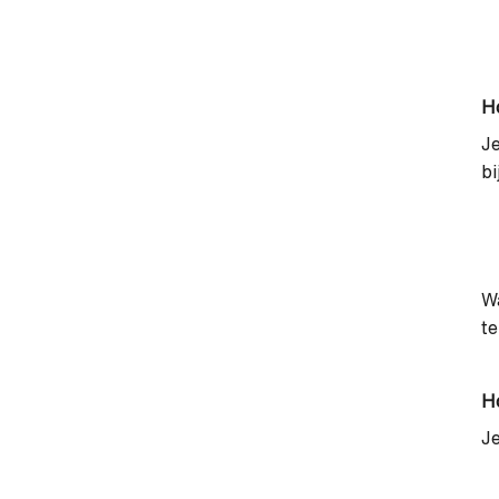
Ho
Je
bi
Wa
te
Ho
Je