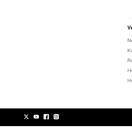
V
N
K
Ri
Ho
Ho