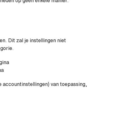
kheden op geen enkele manier.
. Dit zal je instellingen niet
gorie.
gina
na
e accountinstellingen) van toepassing,